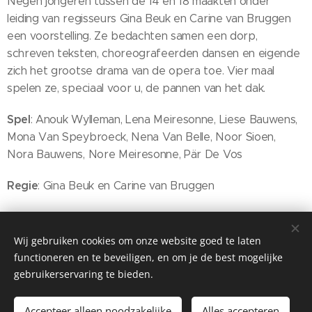
Negen jongeren tussen de 14 en 18 maakten onder
leiding van regisseurs Gina Beuk en Carine van Bruggen
een voorstelling. Ze bedachten samen een dorp,
schreven teksten, choreografeerden dansen en eigende
zich het grootse drama van de opera toe. Vier maal
spelen ze, speciaal voor u, de pannen van het dak.
Spel
: Anouk Wylleman, Lena Meiresonne, Liese Bauwens,
Mona Van Speybroeck, Nena Van Belle, Noor Sioen,
Nora Bauwens, Nore Meiresonne, Pär De Vos
Regie
: Gina Beuk en Carine van Bruggen
Wij gebruiken cookies om onze website goed te laten
functioneren en te beveiligen, en om je de best mogelijke
gebruikerservaring te bieden.
info@wildTgroei.be ©2021 wildTgroei
Accepteer alleen noodzakelijke
Alles accepteren