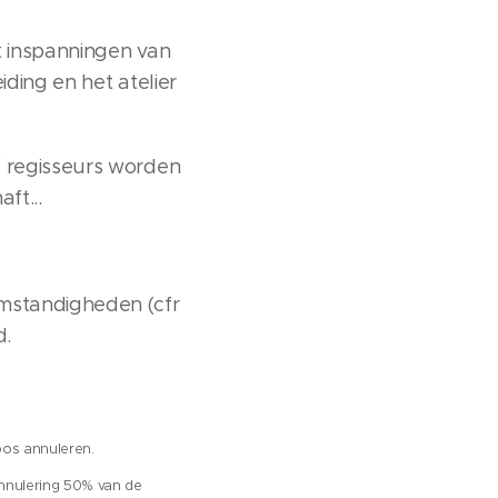
t inspanningen van
iding en het atelier
f regisseurs worden
ft...
omstandigheden (cfr
d.
loos annuleren.
 annulering 50% van de