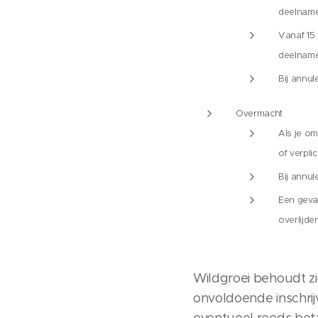
deelname
Vanaf 15 
deelname
Bij annul
Overmacht
Als je om
of verpl
Bij annul
Een geva
overlijde
Wildgroei behoudt zic
onvoldoende inschri