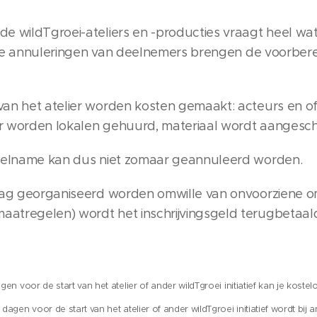
de wildTgroei-ateliers en -producties vraagt heel wa
jdige annuleringen van deelnemers brengen de voorbere
van het atelier worden kosten gemaakt: acteurs en o
r worden lokalen gehuurd, materiaal wordt aangescha
 deelname kan dus niet zomaar geannuleerd worden.
t mag georganiseerd worden omwille van onvoorziene 
aatregelen) wordt het inschrijvingsgeld terugbetaal
gen voor de start van het atelier of ander wildTgroei initiatief kan je koste
dagen voor de start van het atelier of ander wildTgroei initiatief wordt bij