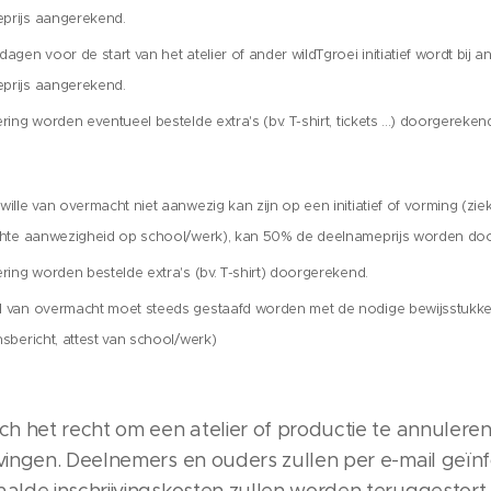
prijs aangerekend.
dagen voor de start van het atelier of ander wildTgroei initiatief wordt bij 
prijs aangerekend.
ering worden eventueel bestelde extra's (bv. T-shirt, tickets ...) doorgereken
wille van overmacht niet aanwezig kan zijn op een initiatief of vorming (zie
ichte aanwezigheid op school/werk), kan 50% de deelnameprijs worden do
ering worden bestelde extra's (bv. T-shirt) doorgerekend.
l van overmacht moet steeds gestaafd worden met de nodige bewijsstukken
nsbericht, attest van school/werk)
h het recht om een atelier of productie te annuleren,
jvingen. Deelnemers en ouders zullen per e-mail geï