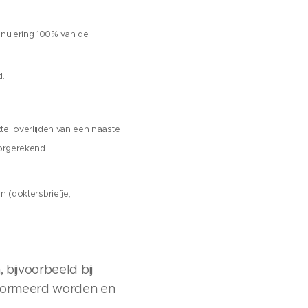
annulering 100% van de
d.
kte, overlijden van een naaste
orgerekend.
 (doktersbriefje,
 bijvoorbeeld bij
nformeerd worden en